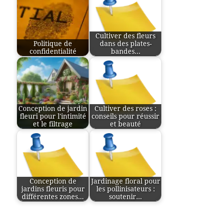
Cultiver des fleurs
Politique de
dans des plates-
confidentialité
bandes…
Conception de jardin
Cultiver des roses :
fleuri pour l'intimité
conseils pour réussir
et le filtrage
et beauté
Conception de
Jardinage floral pour
jardins fleuris pour
les pollinisateurs :
différentes zones…
soutenir…