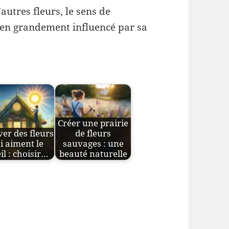
utres fleurs, le sens de
s en grandement influencé par sa
Créer une prairie
ver des fleurs
de fleurs
i aiment le
sauvages : une
il : choisir…
beauté naturelle