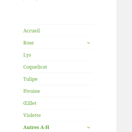
Accueil
ouvrir
Rose
le
sous-
Lys
menu
Coquelicot
Tulipe
Pivoine
Œillet
Violette
ouvrir
Autres A-H