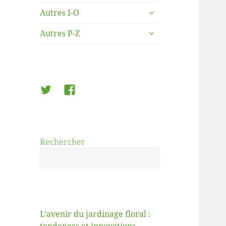
le
ouvrir
sous-
Autres I-O
le
menu
ouvrir
sous-
Autres P-Z
le
menu
sous-
menu
Twitter
Facebook
Rechercher
L’avenir du jardinage floral :