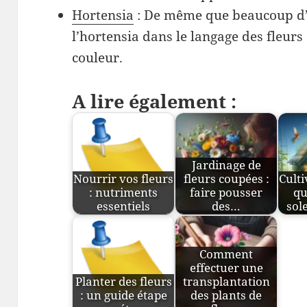
Hortensia
: De même que beaucoup d’a
l’hortensia dans le langage des fleur
couleur.
A lire également :
Jardinage de
Nourrir vos fleurs
fleurs coupées :
Culti
: nutriments
faire pousser
qu
essentiels
des…
sole
Comment
effectuer une
Planter des fleurs
transplantation
: un guide étape
des plants de