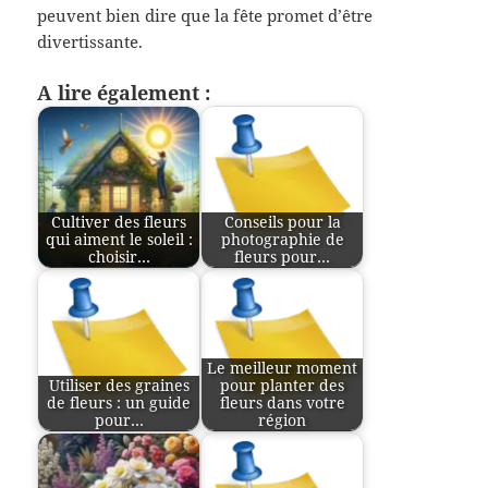
peuvent bien dire que la fête promet d’être
divertissante.
A lire également :
Cultiver des fleurs
Conseils pour la
qui aiment le soleil :
photographie de
choisir…
fleurs pour…
Le meilleur moment
Utiliser des graines
pour planter des
de fleurs : un guide
fleurs dans votre
pour…
région