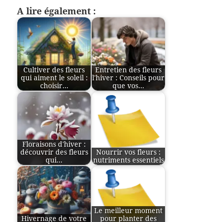
A lire également :
Cultiver des fleurs
Entretien des fleurs
qui aiment le soleil :
l'hiver : Conseils pour
choisir…
que vos…
Floraisons d'hiver :
découvrir des fleurs
Nourrir vos fleurs :
qui…
nutriments essentiels
Le meilleur moment
Hivernage de votre
pour planter des