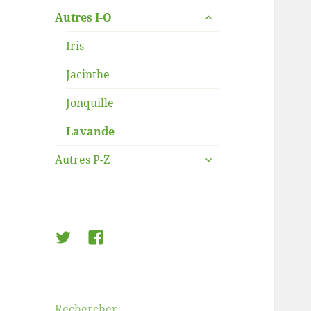
le
ouvrir
sous-
Autres I-O
le
menu
sous-
Iris
menu
Jacinthe
Jonquille
Lavande
ouvrir
Autres P-Z
le
sous-
menu
Twitter
Facebook
Rechercher