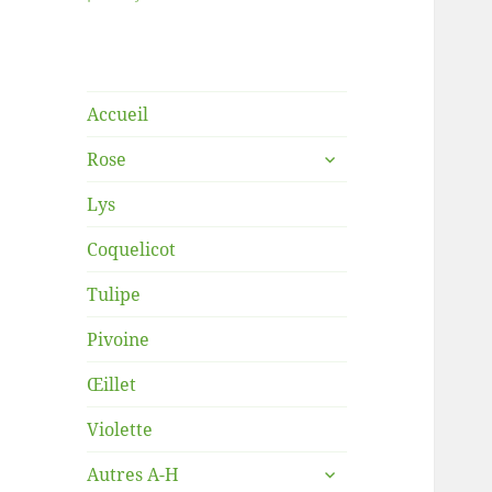
Accueil
ouvrir
Rose
le
sous-
Lys
menu
Coquelicot
Tulipe
Pivoine
Œillet
Violette
ouvrir
Autres A-H