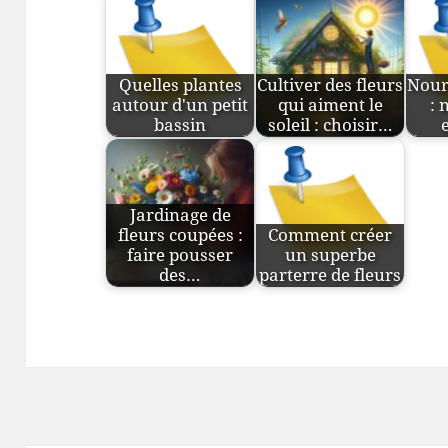
Quelles plantes
Cultiver des fleurs
Nourr
autour d'un petit
qui aiment le
: 
bassin
soleil : choisir…
Jardinage de
fleurs coupées :
Comment créer
faire pousser
un superbe
des…
parterre de fleurs