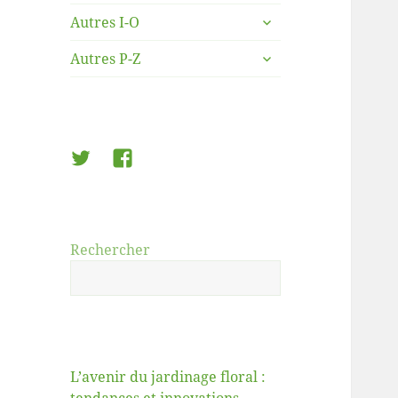
le
ouvrir
sous-
Autres I-O
le
menu
ouvrir
sous-
Autres P-Z
le
menu
sous-
menu
Twitter
Facebook
Rechercher
L’avenir du jardinage floral :