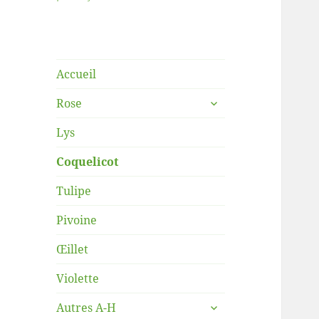
Accueil
ouvrir
Rose
le
sous-
Lys
menu
Coquelicot
Tulipe
Pivoine
Œillet
Violette
ouvrir
Autres A-H