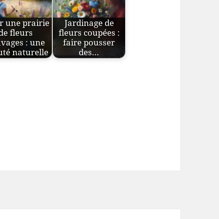
r une prairie
Jardinage de
de fleurs
fleurs coupées :
vages : une
faire pousser
té naturelle
des…