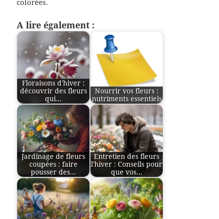
colorées.
A lire également :
Floraisons d'hiver :
découvrir des fleurs
Nourrir vos fleurs :
qui…
nutriments essentiels
Jardinage de fleurs
Entretien des fleurs
coupées : faire
l'hiver : Conseils pour
pousser des…
que vos…