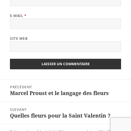
E-MAIL
*
SITE WEB
Navigation
PRÉCÉDENT
de
Marcel Proust et le langage des fleurs
Article
l’article
précédent :
SUIVANT
Quelles fleurs pour la Saint Valentin ?
Article
suivant :