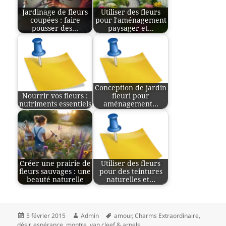
Jardinage de fleurs
Utiliser des fleurs
coupées : faire
pour l'aménagement
pousser des…
paysager et…
Conception de jardin
Nourrir vos fleurs :
fleuri pour
nutriments essentiels
aménagement…
Créer une prairie de
Utiliser des fleurs
fleurs sauvages : une
pour des teintures
beauté naturelle
naturelles et…
Publié
Auteur
Mots-
5 février 2015
Admin
amour
,
Charms Extraordinaire
,
le
clés
désir
,
espérance
,
montre
,
van cleef & arpels