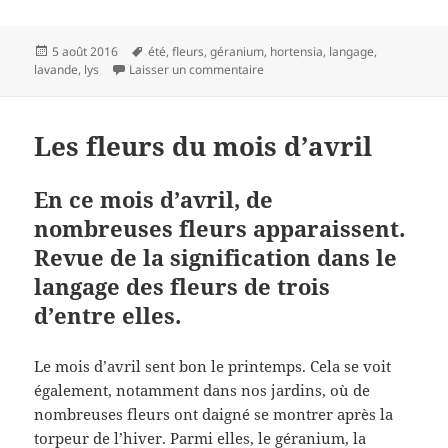
Publié
Mots-
5 août 2016
été
,
fleurs
,
géranium
,
hortensia
,
langage
,
le
clés
sur Profitez de l’été, profitez du 
lavande
,
lys
Laisser un commentaire
Les fleurs du mois d’avril
En ce mois d’avril, de
nombreuses fleurs apparaissent.
Revue de la signification dans le
langage des fleurs de trois
d’entre elles.
Le mois d’avril sent bon le printemps. Cela se voit
également, notamment dans nos jardins, où de
nombreuses fleurs ont daigné se montrer après la
torpeur de l’hiver. Parmi elles, le géranium, la