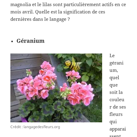
magnolia et le lilas sont particulièrement actifs en ce
mois avril. Quelle est la signification de ces
dernières dans le langage ?
Géranium
Le
gérani
um,
quel
que
soit la
couleu
r de ses
fleurs
qui
Crédit : langagedesfleurs.org
apparai
ssent