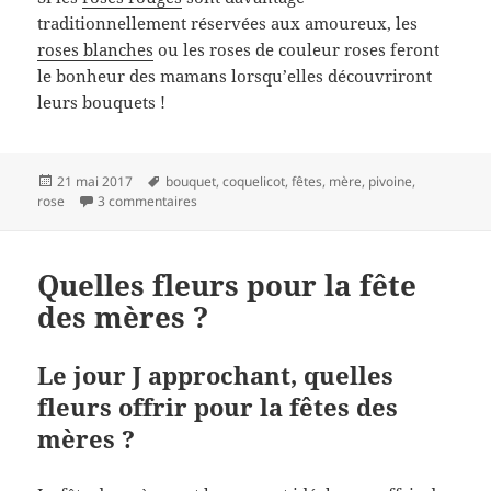
traditionnellement réservées aux amoureux, les
roses blanches
ou les roses de couleur roses feront
le bonheur des mamans lorsqu’elles découvriront
leurs bouquets !
Publié
Mots-
21 mai 2017
bouquet
,
coquelicot
,
fêtes
,
mère
,
pivoine
,
le
clés
sur Fête des mères
rose
3 commentaires
Quelles fleurs pour la fête
des mères ?
Le jour J approchant, quelles
fleurs offrir pour la fêtes des
mères ?