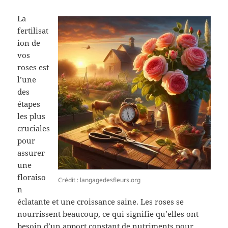
La
fertilisat
ion de
vos
roses est
l’une
des
étapes
les plus
cruciales
pour
assurer
une
floraiso
Crédit : langagedesfleurs.org
n
éclatante et une croissance saine. Les roses se
nourrissent beaucoup, ce qui signifie qu’elles ont
besoin d’un apport constant de nutriments pour