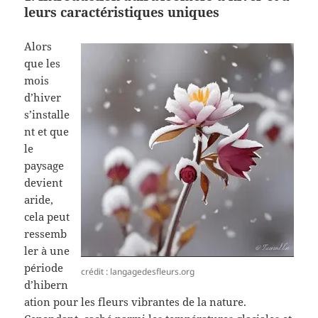
leurs caractéristiques uniques
Alors
que les
mois
d’hiver
s’installe
nt et que
le
paysage
devient
aride,
cela peut
ressemb
ler à une
période
crédit : langagedesfleurs.org
d’hibern
ation pour les fleurs vibrantes de la nature.