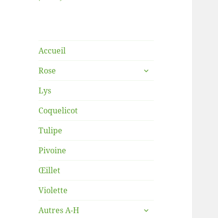
Accueil
ouvrir
Rose
le
sous-
Lys
menu
Coquelicot
Tulipe
Pivoine
Œillet
Violette
ouvrir
Autres A-H