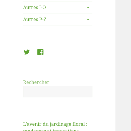
le
ouvrir
sous-
Autres I-O
le
menu
ouvrir
sous-
Autres P-Z
le
menu
sous-
menu
Twitter
Facebook
Rechercher
L’avenir du jardinage floral :