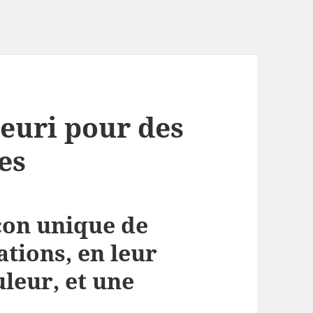
leuri pour des
es
açon unique de
tions, en leur
uleur, et une