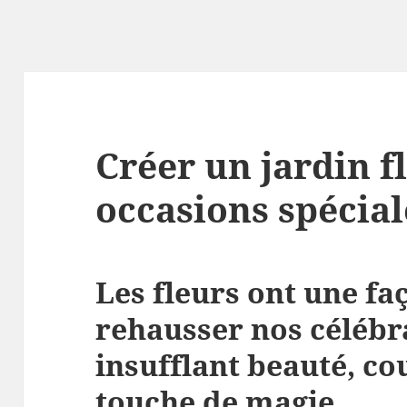
Créer un jardin f
occasions spécial
Les fleurs ont une f
rehausser nos célébra
insufflant beauté, co
touche de magie.