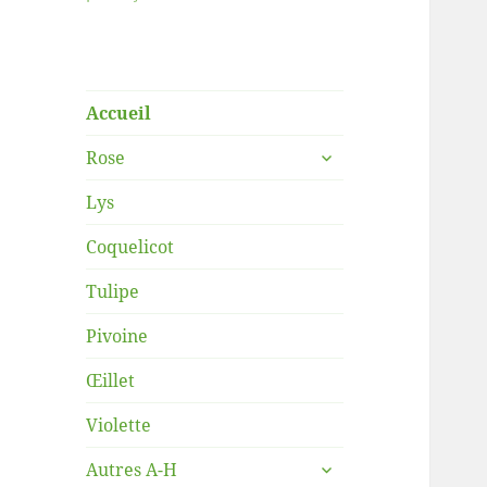
Accueil
ouvrir
Rose
le
sous-
Lys
menu
Coquelicot
Tulipe
Pivoine
Œillet
Violette
ouvrir
Autres A-H