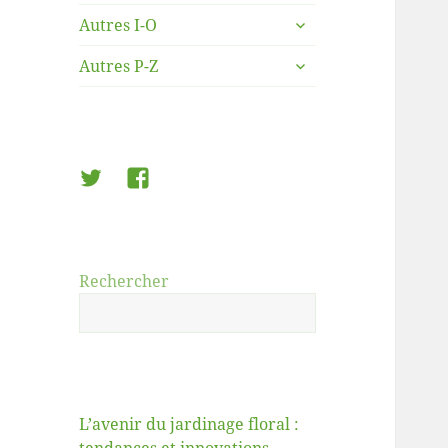
le
ouvrir
sous-
Autres I-O
le
menu
ouvrir
sous-
Autres P-Z
le
menu
sous-
menu
Twitter
Facebook
Rechercher
L’avenir du jardinage floral :