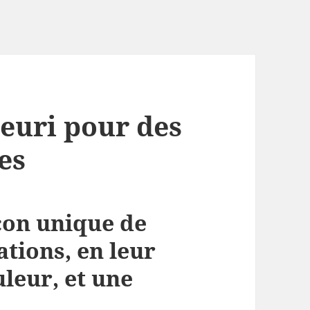
leuri pour des
es
açon unique de
tions, en leur
uleur, et une