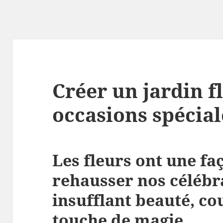
Créer un jardin f
occasions spécial
Les fleurs ont une f
rehausser nos célébra
insufflant beauté, co
touche de magie.